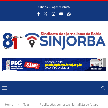
sábado, 8 agosto 2026
Home
Tags
Publicações com a tag "jornalista do futuro"