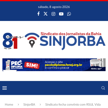
sábado, 8 agosto 2026
Home
SinjorBA
Sindicato fecha convênio com RSUL Vida