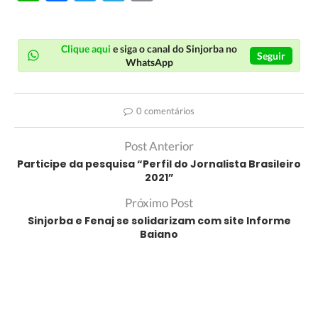
Link
Clique aqui
e siga o canal do Sinjorba no
Seguir
WhatsApp
0 comentários
Post Anterior
Participe da pesquisa “Perfil do Jornalista Brasileiro
2021”
Próximo Post
Sinjorba e Fenaj se solidarizam com site Informe
Baiano