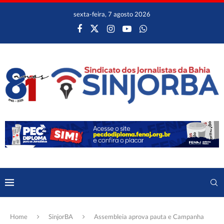
sexta-feira, 7 agosto 2026
Home
SinjorBA
Assembleia aprova pauta e Campanha