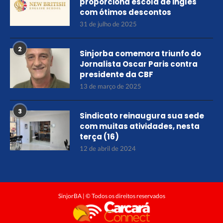
proporciona escola de inglês
com ótimos descontos
31 de julho de 2025
2
Sinjorba comemora triunfo do
Jornalista Oscar Paris contra
presidente da CBF
13 de março de 2025
3
Sindicato reinaugura sua sede
com muitas atividades, nesta
terça (16)
12 de abril de 2024
SinjorBA | © Todos os direitos reservados