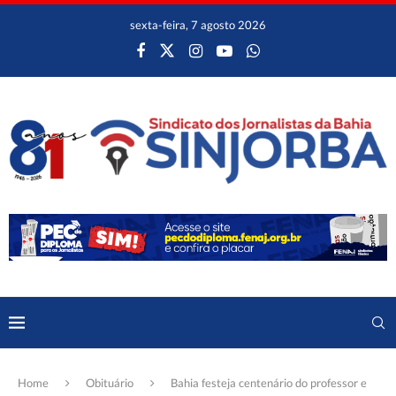
sexta-feira, 7 agosto 2026
Home
Obituário
Bahia festeja centenário do professor e