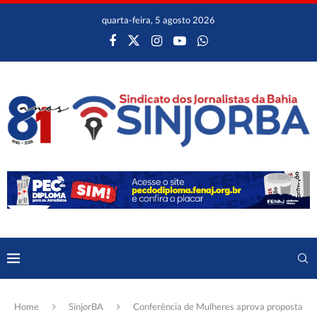
quarta-feira, 5 agosto 2026
Home
SinjorBA
Conferência de Mulheres aprova proposta