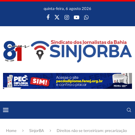
quinta-feira, 6 agosto 2026
Home
SinjorBA
Direitos não se terceirizam: precarização