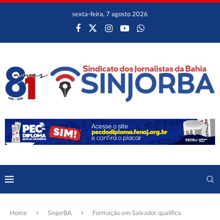
sexta-feira, 7 agosto 2026
Home
SinjorBA
Formação em Salvador qualifica