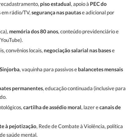
 recadastramento,
piso estadual
, apoio à
PEC do
s em rádio/TV,
segurança nas pautas
e adicional por
ica),
memória dos 80 anos
, conteúdo previdenciário e
 YouTube).
s, convênios locais,
negociação salarial nas bases
e
 Sinjorba
, vaquinha para passivos e
balancetes mensais
bates permanentes
, educação continuada (inclusive para
ado.
tológicos,
cartilha de assédio moral
, lazer e
canais de
e à pejotização
, Rede de Combate à Violência, política
de saúde mental.