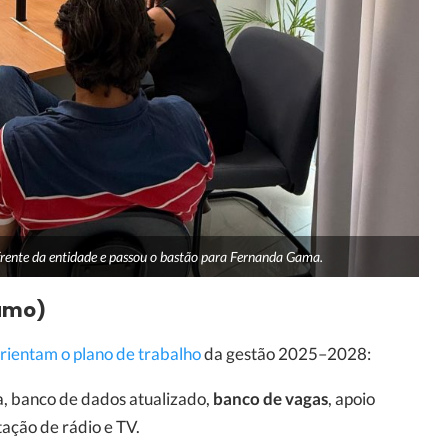
 frente da entidade e passou o bastão para Fernanda Gama.
sumo)
rientam o plano de trabalho
da gestão 2025–2028:
a, banco de dados atualizado,
banco de vagas
, apoio
tação de rádio e TV.