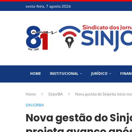
sexta-feira, 7 agosto 2026
HOME
INSTITUCIONAL
JURÍDICO
FINAN
Home
SinjorBA
Nova gestão do Sinjorba inicia ma
SINJORBA
Nova gestão do Sinj
projeta avanço após