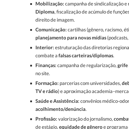
Mobilização:
campanha de sindicalização e
Diploma
, fiscalização de acúmulo de funçõe
direito de imagem.
Comunicação:
cartilhas (gênero, racismo, ét
planejamento para novas mídias
(podcasts,
Interior:
estruturação das diretorias regionai
combate a
falsas carteiras/diplomas
.
Finanças:
campanha de regularização,
grife
no site.
Formação:
parcerias com universidades,
de
TV e rádio
) e aproximação academia–merc
Saúde e Assistência:
convênios médico-odon
acolhimento/denúncia
.
Profissão:
valorização do jornalismo,
combat
de estágio,
equidade de gênero
e programa 