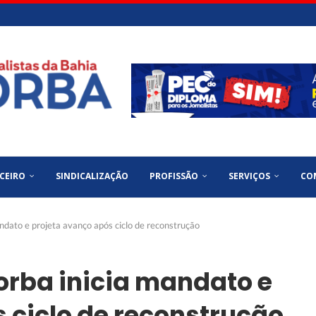
CEIRO
SINDICALIZAÇÃO
PROFISSÃO
SERVIÇOS
CO
ndato e projeta avanço após ciclo de reconstrução
orba inicia mandato e
 ciclo de reconstrução