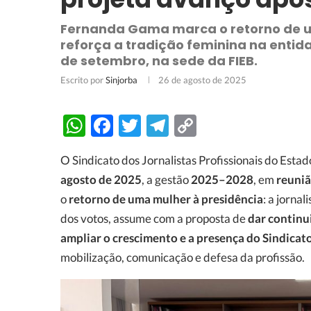
Fernanda Gama marca o retorno de u
reforça a tradição feminina na entid
de setembro, na sede da FIEB.
Escrito por
Sinjorba
26 de agosto de 2025
WhatsApp
Facebook
Twitter
Telegram
Copy
Link
O Sindicato dos Jornalistas Profissionais do Estad
agosto de 2025
, a gestão
2025–2028
, em
reuniã
o
retorno de uma mulher à presidência
: a jornal
dos votos, assume com a proposta de
dar continu
ampliar o crescimento e a presença do Sindicat
mobilização, comunicação e defesa da profissão.