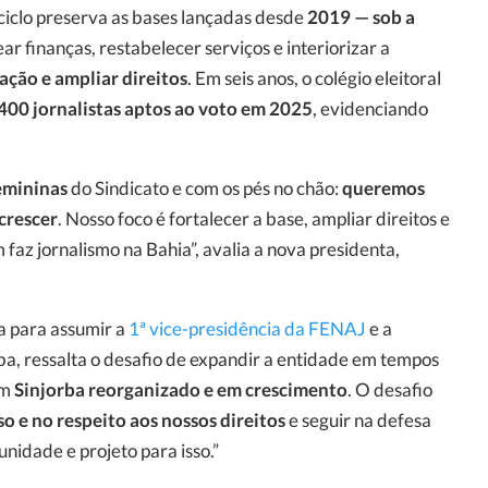
 ciclo preserva as bases lançadas desde
2019 — sob a
r finanças, restabelecer serviços e interiorizar a
zação e ampliar direitos
. Em seis anos, o colégio eleitoral
400 jornalistas aptos ao voto em 2025
, evidenciando
femininas
do Sindicato e com os pés no chão:
queremos
crescer
. Nosso foco é fortalecer a base, ampliar direitos e
az jornalismo na Bahia”, avalia a nova presidenta,
ba para assumir a
1ª vice-presidência da FENAJ
e a
ba, ressalta o desafio de expandir a entidade em tempos
um
Sinjorba reorganizado e em crescimento
. O desafio
so e no respeito aos nossos direitos
e seguir na defesa
unidade e projeto para isso.”