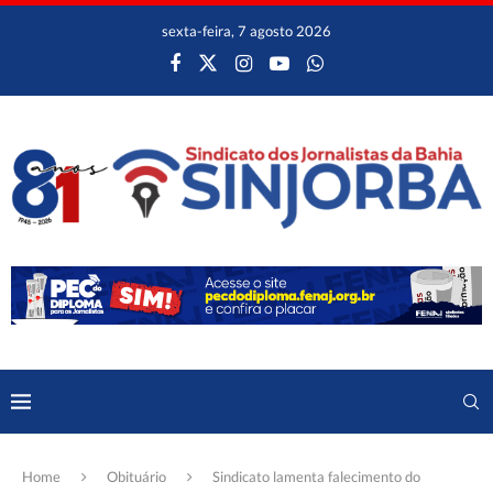
sexta-feira, 7 agosto 2026
Home
Obituário
Sindicato lamenta falecimento do