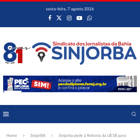
sexta-feira, 7 agosto 2026
Home
SinjorBA
Sinjorba pede à Reitoria da UESB para