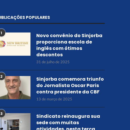
UBLICAÇÕES POPULARES
1
Novo convênio do Sinjorba
proporciona escola de
inglês com ótimos
descontos
31 de julho de 2025
2
Sinjorba comemora triunfo
do Jornalista Oscar Paris
contra presidente da CBF
13 de março de 2025
3
Sindicato reinaugura sua
sede com muitas
atividades, nesta terça