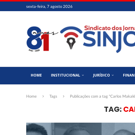
sexta-feira, 7 agosto 2026
HOME
INSTITUCIONAL
JURÍDICO
FINAN
Home
Tags
Publicações com a tag "Carlos Makalé
TAG:
CA