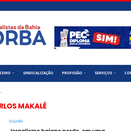
CEIRO
SINDICALIZAÇÃO
PROFISSÃO
SERVIÇOS
CO
"
RLOS MAKALÉ
SinjorBA
Jornalismo baiano perde, em uma