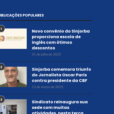
UBLICAÇÕES POPULARES
1
Novo convênio do Sinjorba
proporciona escola de
inglês com ótimos
descontos
31 de julho de 2025
2
Sinjorba comemora triunfo
do Jornalista Oscar Paris
contra presidente da CBF
13 de março de 2025
3
Sindicato reinaugura sua
sede com muitas
atividades, nesta terça