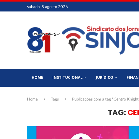
sábado, 8 agosto 2026
HOME
INSTITUCIONAL
JURÍDICO
FINAN
Home
Tags
Publicações com a tag "Centro Knight
TAG:
CE