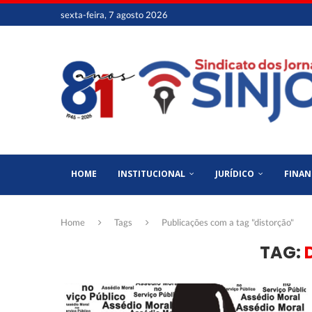
sexta-feira, 7 agosto 2026
HOME
INSTITUCIONAL
JURÍDICO
FINAN
Home
Tags
Publicações com a tag "distorção"
TAG: