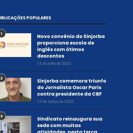
UBLICAÇÕES POPULARES
1
Novo convênio do Sinjorba
proporciona escola de
inglês com ótimos
descontos
31 de julho de 2025
2
Sinjorba comemora triunfo
do Jornalista Oscar Paris
contra presidente da CBF
13 de março de 2025
3
Sindicato reinaugura sua
sede com muitas
atividades, nesta terça