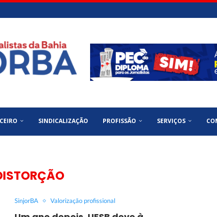
CEIRO
SINDICALIZAÇÃO
PROFISSÃO
SERVIÇOS
CO
DISTORÇÃO
SinjorBA
Valorização profissional
Um ano depois, UESB deve à