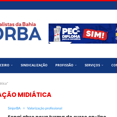
CEIRO
SINDICALIZAÇÃO
PROFISSÃO
SERVIÇOS
CO
ática"
AÇÃO MIDIÁTICA
SinjorBA
Valorização profissional
Fenaj abre nova turma do curso on-line