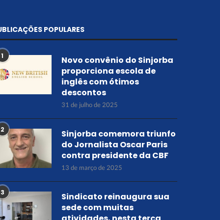
UBLICAÇÕES POPULARES
1
Novo convênio do Sinjorba
proporciona escola de
inglês com ótimos
descontos
31 de julho de 2025
2
Sinjorba comemora triunfo
do Jornalista Oscar Paris
contra presidente da CBF
13 de março de 2025
3
Sindicato reinaugura sua
sede com muitas
atividades, nesta terça