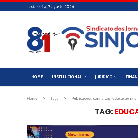
sexta-feira, 7 agosto 2026
HOME
INSTITUCIONAL
JURÍDICO
FINAN
Home
Tags
Publicações com a tag "educação midi
TAG:
EDUC