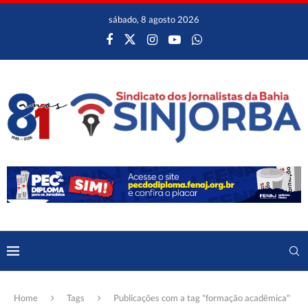
sábado, 8 agosto 2026
Home
Tags
Publicações com a tag "formação acadêmica"