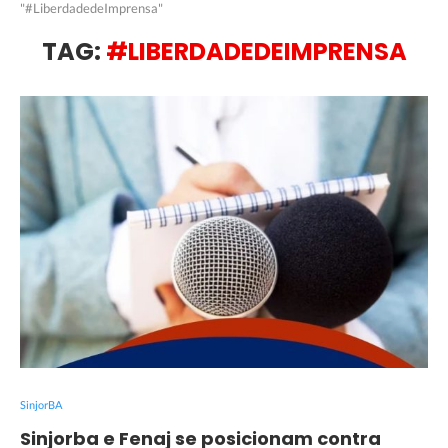
"#LiberdadedeImprensa"
TAG:
#LIBERDADEDEIMPRENSA
SinjorBA
Sinjorba e Fenaj se posicionam contra