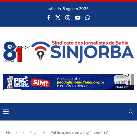
sábado, 8 agosto 2026
Home
Tags
Publicações com a tag "memória"