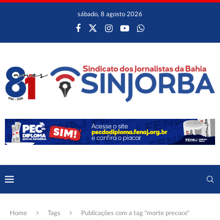
sábado, 8 agosto 2026
Home
Tags
Publicações com a tag "morte precoce"