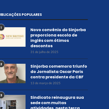
UBLICAÇÕES POPULARES
1
Novo convênio do Sinjorba
proporciona escola de
inglês com ótimos
descontos
31 de julho de 2025
2
Sinjorba comemora triunfo
do Jornalista Oscar Paris
contra presidente da CBF
13 de março de 2025
3
Sindicato reinaugura sua
sede com muitas
atividades, nesta terça