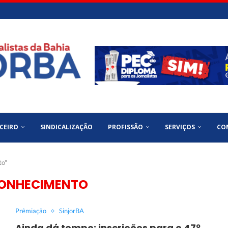
CEIRO
SINDICALIZAÇÃO
PROFISSÃO
SERVIÇOS
CO
to"
ONHECIMENTO
Prêmiação
SinjorBA
Ainda dá tempo: inscrições para o 47º