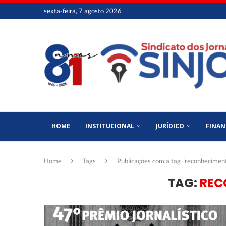
sexta-feira, 7 agosto 2026
HOME
INSTITUCIONAL
JURÍDICO
FINAN
Home
Tags
Publicações com a tag "reconhecimen
TAG:
REC