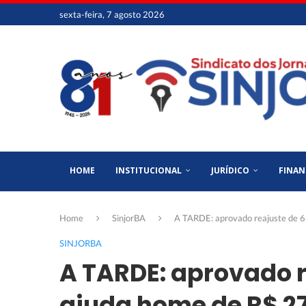
sexta-feira, 7 agosto 2026
HOME
INSTITUCIONAL
JURÍDICO
FINAN
Home
SinjorBA
A TARDE: aprovado reajuste de 
SINJORBA
A TARDE: aprovado r
ajuda home de R$ 2