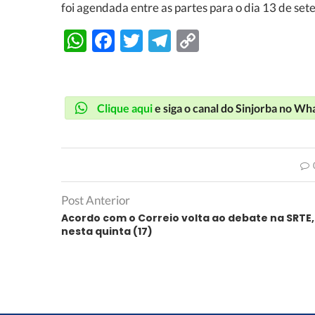
foi agendada entre as partes para o dia 13 de se
WhatsApp
Facebook
Twitter
Telegram
Copy
Link
Clique aqui
e siga o canal do Sinjorba no W
Post Anterior
Acordo com o Correio volta ao debate na SRTE,
nesta quinta (17)