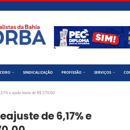
CEIRO
SINDICALIZAÇÃO
PROFISSÃO
SERVIÇOS
CO
6,17% e ajuda home de R$ 270,00
eajuste de 6,17% e
70,00