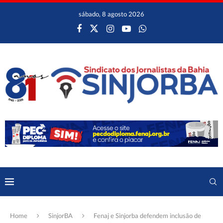
sábado, 8 agosto 2026
Home
SinjorBA
Fenaj e Sinjorba defendem inclusão de