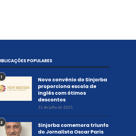
UBLICAÇÕES POPULARES
1
Novo convênio do Sinjorba
proporciona escola de
inglês com ótimos
descontos
31 de julho de 2025
2
Sinjorba comemora triunfo
do Jornalista Oscar Paris