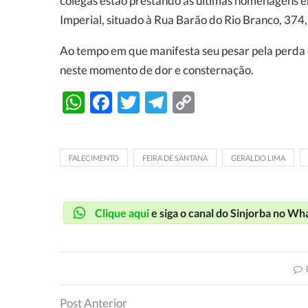
colegas estão prestando as últimas homenagens e
Imperial, situado à Rua Barão do Rio Branco, 374, 
Ao tempo em que manifesta seu pesar pela perda do
neste momento de dor e consternação.
WhatsApp
Facebook
Twitter
Telegram
Copy
Link
FALECIMENTO
FEIRA DE SANTANA
GERALDO LIMA
Clique aqui
e siga o canal do Sinjorba no W
Post Anterior