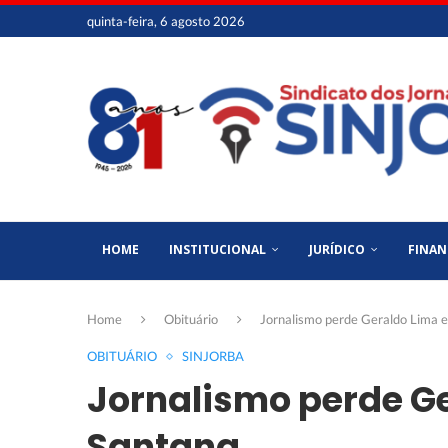
quinta-feira, 6 agosto 2026
HOME
INSTITUCIONAL
JURÍDICO
FINAN
Home
Obituário
Jornalismo perde Geraldo Lima 
OBITUÁRIO
SINJORBA
Jornalismo perde Ge
Santana