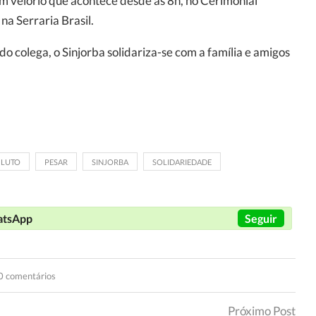
m velório que acontece desde as 8h, no Cerimonial
na Serraria Brasil.
 colega, o Sinjorba solidariza-se com a família e amigos
LUTO
PESAR
SINJORBA
SOLIDARIEDADE
hatsApp
Seguir
0 comentários
Próximo Post