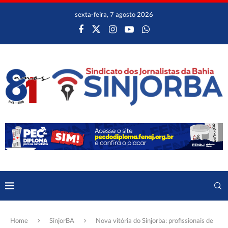
sexta-feira, 7 agosto 2026
Home
SinjorBA
Nova vitória do Sinjorba: profissionais de