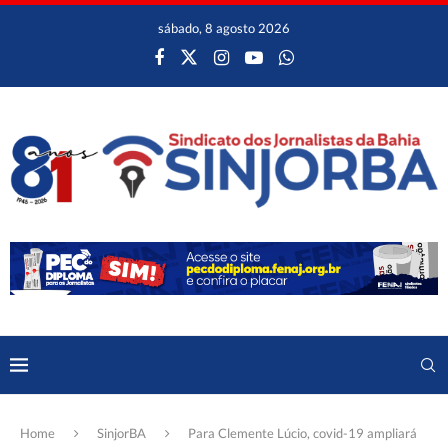
sábado, 8 agosto 2026
Home
SinjorBA
Para Clemente Lúcio, covid-19 ampliará