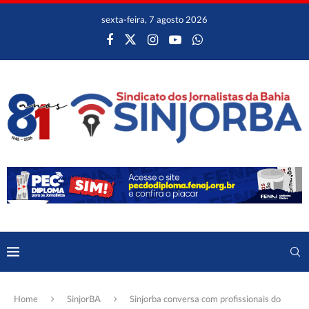
sexta-feira, 7 agosto 2026
Home
SinjorBA
Sinjorba conversa com profissionais do