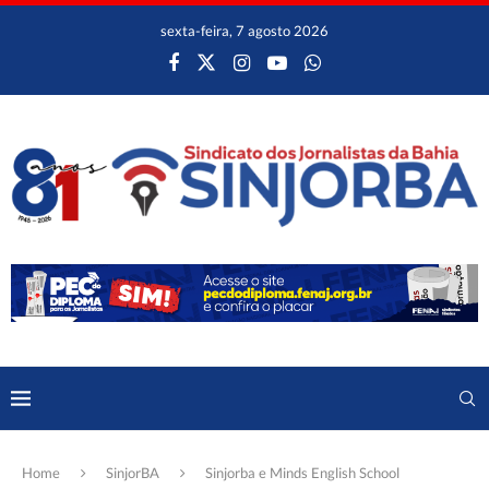
sexta-feira, 7 agosto 2026
Home
SinjorBA
Sinjorba e Minds English School