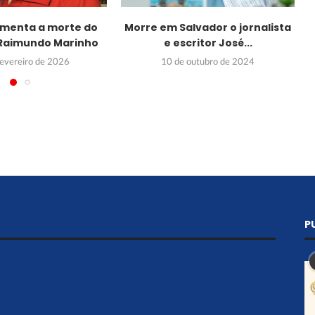
lamenta a morte do
Morre em Salvador o jornalista
a Raimundo Marinho
e escritor José...
fevereiro de 2026
10 de outubro de 2024
P