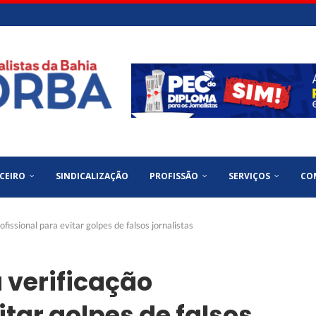
CEIRO
SINDICALIZAÇÃO
PROFISSÃO
SERVIÇOS
CO
fissional para evitar golpes de falsos jornalistas
 verificação
itar golpes de falsos