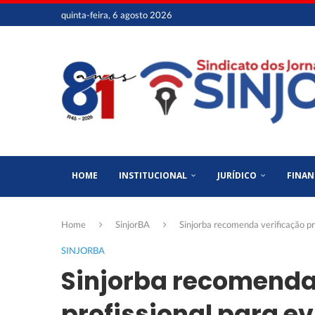
quinta-feira, 6 agosto 2026
HOME
INSTITUCIONAL
JURÍDICO
FINAN
Home
SinjorBA
Sinjorba recomenda verificação pro
SINJORBA
Sinjorba recomenda
profissional para ev