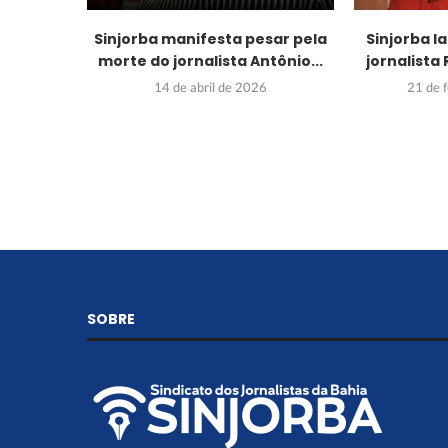
Sinjorba manifesta pesar pela
Sinjorba 
morte do jornalista Antônio...
jornalist
14 de abril de 2026
21 de 
SOBRE