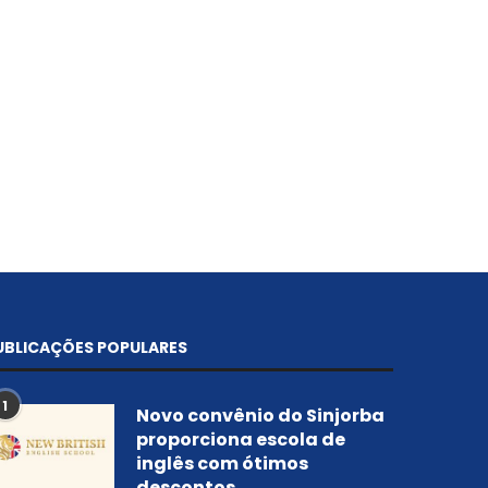
Presidente da ABI defende
exigência do diploma durante...
13 de junho de 2024
UBLICAÇÕES POPULARES
1
Novo convênio do Sinjorba
proporciona escola de
inglês com ótimos
descontos