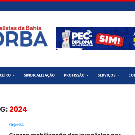
CEIRO
SINDICALIZAÇÃO
PROFISSÃO
SERVIÇOS
CO
G:
2024
SinjorBA
Cresce mobilização dos jornalistas por