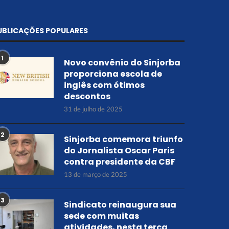
UBLICAÇÕES POPULARES
1
Novo convênio do Sinjorba
proporciona escola de
inglês com ótimos
descontos
31 de julho de 2025
2
Sinjorba comemora triunfo
do Jornalista Oscar Paris
contra presidente da CBF
13 de março de 2025
3
Sindicato reinaugura sua
sede com muitas
atividades, nesta terça