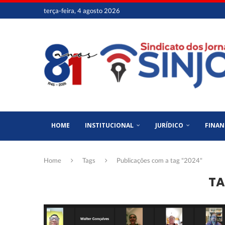
terça-feira, 4 agosto 2026
HOME
INSTITUCIONAL
JURÍDICO
FINAN
Home
Tags
Publicações com a tag "2024"
TA