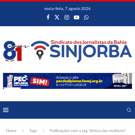
sexta-feira, 7 agosto 2026
Home
Tags
Publicações com a tag "defesa das mulheres"