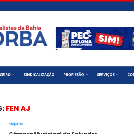
CEIRO
SINDICALIZAÇÃO
PROFISSÃO
SERVIÇOS
CO
G:
FEN AJ
SinjorBA
Câmara Municipal de Salvador