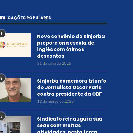
UBLICAÇÕES POPULARES
1
Novo convênio do Sinjorba
proporciona escola de
inglês com ótimos
descontos
31 de julho de 2025
2
Sinjorba comemora triunfo
do Jornalista Oscar Paris
contra presidente da CBF
13 de março de 2025
3
Sindicato reinaugura sua
sede com muitas
atividades, nesta terça