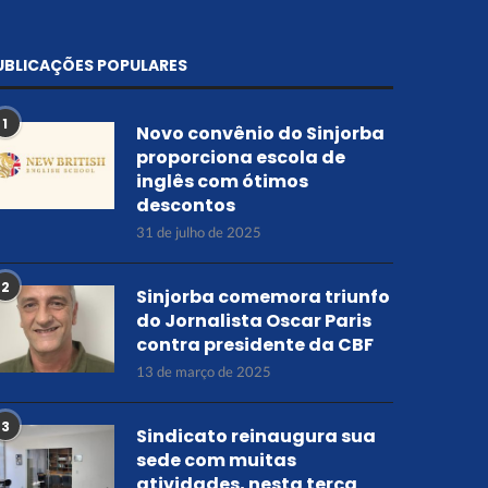
UBLICAÇÕES POPULARES
1
Novo convênio do Sinjorba
proporciona escola de
inglês com ótimos
descontos
31 de julho de 2025
2
Sinjorba comemora triunfo
do Jornalista Oscar Paris
contra presidente da CBF
13 de março de 2025
3
Sindicato reinaugura sua
sede com muitas
atividades, nesta terça