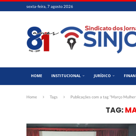
sexta-feira, 7 agosto 2026
HOME
INSTITUCIONAL
JURÍDICO
FINAN
Home
Tags
Publicações com a tag "Março Mulher
TAG:
MA