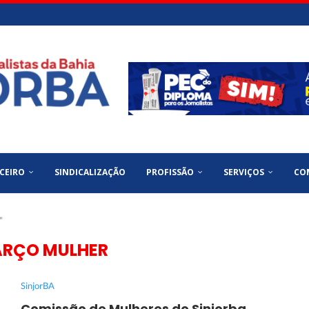
CEIRO
SINDICALIZAÇÃO
PROFISSÃO
SERVIÇOS
CO
"
RÇO MULHER
SinjorBA
Comissão de Mulheres do Sinjorba