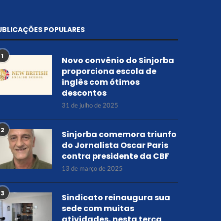
UBLICAÇÕES POPULARES
1
Novo convênio do Sinjorba
proporciona escola de
inglês com ótimos
descontos
31 de julho de 2025
2
Sinjorba comemora triunfo
do Jornalista Oscar Paris
contra presidente da CBF
13 de março de 2025
3
Sindicato reinaugura sua
sede com muitas
atividades, nesta terça