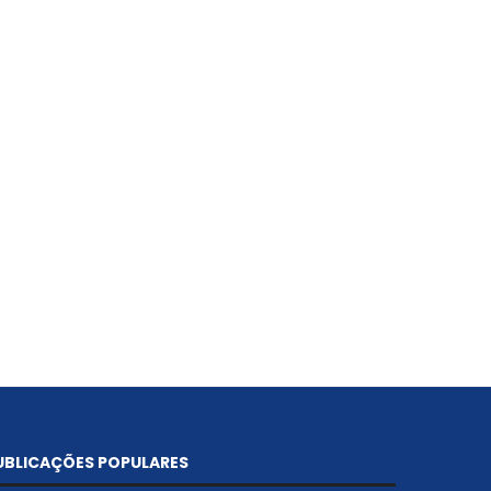
Sinjorba se engaja na luta pela
materialização do...
29 de março de 2026
UBLICAÇÕES POPULARES