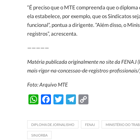
“É preciso que o MTE compreenda que o diploma ca
ela estabelece, por exemplo, que os Sindicatos s
funcional”, pontua a dirigente. “Além disso, o Min
registros”, acrescenta.
—————
Matéria publicada originalmente no site da FENAJ (h
mais-rigor-na-concessao-de-registros-profissionais/
Foto: Arquivo MTE
WhatsApp
Facebook
Twitter
Telegram
Copy
Link
DIPLOMA DE JORNALISMO
FENAJ
MINISTÉRIO DO TRA
SINJORBA