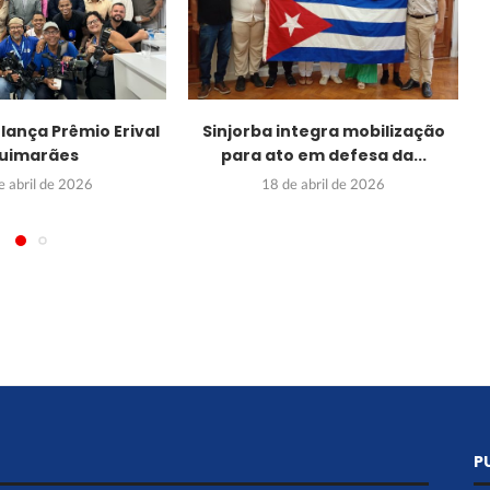
l lança Prêmio Erival
Sinjorba integra mobilização
uimarães
para ato em defesa da...
e abril de 2026
18 de abril de 2026
P