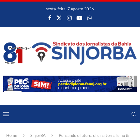
sexta-feira, 7 agosto 2026
Home
SinjorBA
Pensando o futuro: oficina Jornalismo &