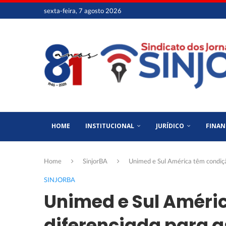
sexta-feira, 7 agosto 2026
HOME
INSTITUCIONAL
JURÍDICO
FINAN
Home
SinjorBA
Unimed e Sul América têm condiçã
SINJORBA
Unimed e Sul Améri
diferenciada para a