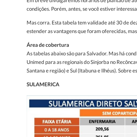
Em breve divulgaremos horários de plantão de at
condições. Porém, antes, se você estiver interes
Mas corra. Esta tabela tem validade até 30 de de
estender as vantagens que foram oferecidas, mas 
Área de cobertura
As tabelas abaixo são para Salvador. Mas há con
Unimed para as regionais do Sinjorba no Recôncav
Santana e região) e Sul (Itabuna e Ilhéus). Sobre es
SULAMERICA