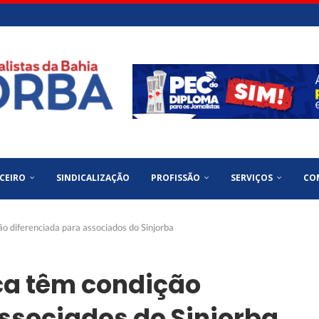
CEIRO
SINDICALIZAÇÃO
PROFISSÃO
SERVIÇOS
CO
o diferenciada para associados do Sinjorba
ca têm condição
ssociados do Sinjorba